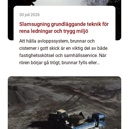
30 juli 2026
Slamsugning grundläggande teknik för
rena ledningar och trygg miljö
Att hålla avloppssystem, brunnar och
cisterner i gott skick är en viktig del av både
fastighetsskötsel och samhällsservice. När
rören börjar gå trögt, brunnar fylls eller
luktproblem uppstår är slamsugning ofta
den mest effektiva och skonsamma lösnin...