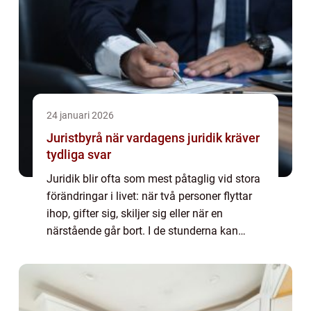
24 januari 2026
Juristbyrå när vardagens juridik kräver
tydliga svar
Juridik blir ofta som mest påtaglig vid stora
förändringar i livet: när två personer flyttar
ihop, gifter sig, skiljer sig eller när en
närstående går bort. I de stunderna kan
enkla misstag få stora följder, både
känslomässigt och ekonomiskt. En Juri...