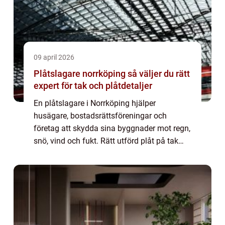
09 april 2026
Plåtslagare norrköping så väljer du rätt
expert för tak och plåtdetaljer
En plåtslagare i Norrköping hjälper
husägare, bostadsrättsföreningar och
företag att skydda sina byggnader mot regn,
snö, vind och fukt. Rätt utförd plåt på tak
och fasad gör huset tätare, tryggare och mer
hållbart. Samtidigt kan snygga plåtdetaljer
...