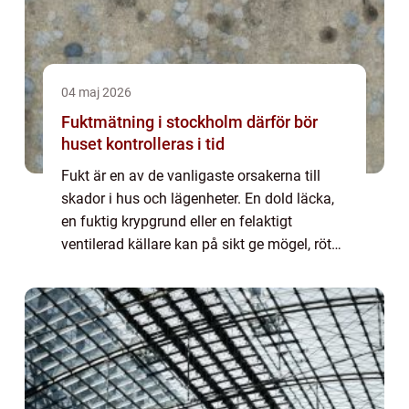
04 maj 2026
Fuktmätning i stockholm därför bör
huset kontrolleras i tid
Fukt är en av de vanligaste orsakerna till
skador i hus och lägenheter. En dold läcka,
en fuktig krypgrund eller en felaktigt
ventilerad källare kan på sikt ge mögel, röta
och stora kostnader. Genom fuktmätning
stockholm går det att upptäcka risker t...