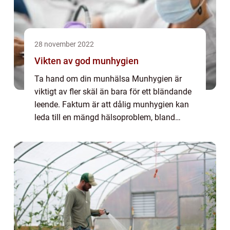
28 november 2022
Vikten av god munhygien
Ta hand om din munhälsa Munhygien är
viktigt av fler skäl än bara för ett bländande
leende. Faktum är att dålig munhygien kan
leda till en mängd hälsoproblem, bland
annat tandköttssjukdomar, karies och dålig
andedräkt. Därför är det så viktigt att be...