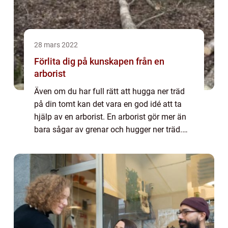
28 mars 2022
Förlita dig på kunskapen från en
arborist
Även om du har full rätt att hugga ner träd
på din tomt kan det vara en god idé att ta
hjälp av en arborist. En arborist gör mer än
bara sågar av grenar och hugger ner träd.
Det är en djup kunskap om natur, fauna och
trädens välmående som ingår i en ...