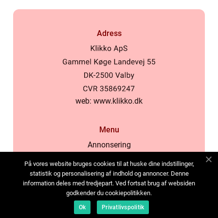
Adress
web:
www.klikko.dk
Menu
Annonsering
Om oss
På vores website bruges cookies til at huske dine indstillinger,
Cookies
statistik og personalisering af indhold og annoncer. Denne
information deles med tredjepart. Ved fortsat brug af websiden
Kontakta oss
godkender du cookiepolitikken.
Sitemap
Ok
Privatlivspolitik