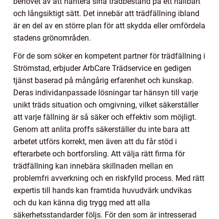
behovet av att hantera sina trädbestånd på ett hållbart
och långsiktigt sätt. Det innebär att trädfällning ibland
är en del av en större plan för att skydda eller omfördela
stadens grönområden.
För de som söker en kompetent partner för trädfällning i
Strömstad, erbjuder ArbCare Trädservice en gedigen
tjänst baserad på mångårig erfarenhet och kunskap.
Deras individanpassade lösningar tar hänsyn till varje
unikt träds situation och omgivning, vilket säkerställer
att varje fällning är så säker och effektiv som möjligt.
Genom att anlita proffs säkerställer du inte bara att
arbetet utförs korrekt, men även att du får stöd i
efterarbete och bortforsling. Att välja rätt firma för
trädfällning kan innebära skillnaden mellan en
problemfri avverkning och en riskfylld process. Med rätt
expertis till hands kan framtida huvudvärk undvikas
och du kan känna dig trygg med att alla
säkerhetsstandarder följs. För den som är intresserad