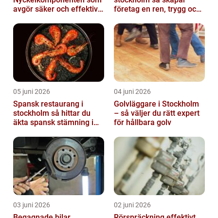
avgör säker och effektiv
företag en ren, trygg och
transport
effektiv arbetsplats
05 juni 2026
04 juni 2026
Spansk restaurang i
Golvläggare i Stockholm
stockholm så hittar du
– så väljer du rätt expert
äkta spansk stämning i
för hållbara golv
huvudstaden
03 juni 2026
02 juni 2026
Begagnade bilar
Rörspräckning effektivt