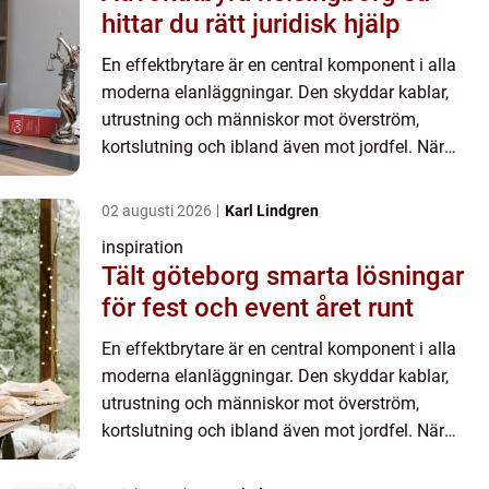
hittar du rätt juridisk hjälp
En effektbrytare är en central komponent i alla
moderna elanläggningar. Den skyddar kablar,
utrustning och människor mot överström,
kortslutning och ibland även mot jordfel. När
strömmen blir för hög ...
02 augusti 2026
Karl Lindgren
inspiration
Tält göteborg smarta lösningar
för fest och event året runt
En effektbrytare är en central komponent i alla
moderna elanläggningar. Den skyddar kablar,
utrustning och människor mot överström,
kortslutning och ibland även mot jordfel. När
strömmen blir för hög ...