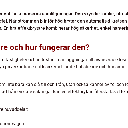
onent i alla moderna elanläggningar. Den skyddar kablar, utru
dfel. När strömmen blir för hög bryter den automatiskt kretsen
. En bra effektbrytare kombinerar hög säkerhet, enkel hanterin
are och hur fungerar den?
re fastigheter och industriella anläggningar till avancerade lös
t typ påverkar både driftssäkerhet, underhållsbehov och hur smi
om inte bara kan slå till och från, utan också känner av fel och
ad från enklare säkringar kan en effektbrytare återställas efter et
tre huvuddelar:
 strömvägen