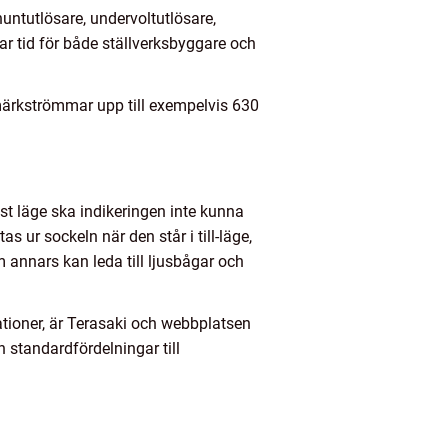
untutlösare, undervoltutlösare,
ar tid för både ställverksbyggare och
märkströmmar upp till exempelvis 630
löst läge ska indikeringen inte kunna
s ur sockeln när den står i till-läge,
m annars kan leda till ljusbågar och
kationer, är Terasaki och webbplatsen
n standardfördelningar till