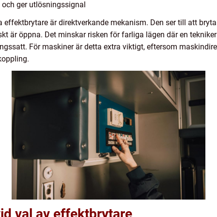
och ger utlösningssignal
 effektbrytare är direktverkande mekanism. Den ser till att bryta
kt är öppna. Det minskar risken för farliga lägen där en tekniker 
ngssatt. För maskiner är detta extra viktigt, eftersom maskindir
koppling.
d val av effektbrytare