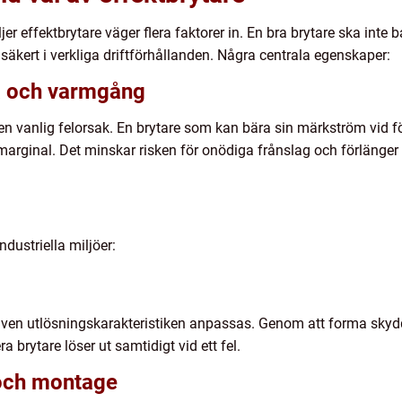
äljer effektbrytare väger flera faktorer in. En bra brytare ska int
säkert i verkliga driftförhållanden. Några centrala egenskaper:
a och varmgång
n vanlig felorsak. En brytare som kan bära sin märkström vid fö
marginal. Det minskar risken för onödiga frånslag och förlänger
ndustriella miljöer:
även utlösningskarakteristiken anpassas. Genom att forma skyd
ra brytare löser ut samtidigt vid ett fel.
t och montage