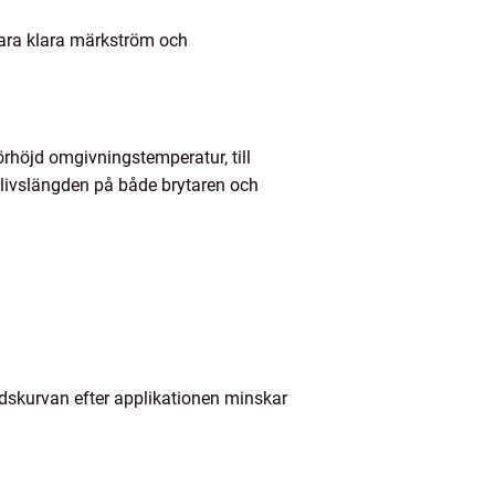
e bara klara märkström och
rhöjd omgivningstemperatur, till
 livslängden på både brytaren och
dskurvan efter applikationen minskar