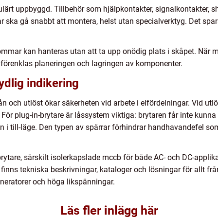
lärt uppbyggd. Tillbehör som hjälpkontakter, signalkontakter, sh
 ska gå snabbt att montera, helst utan specialverktyg. Det spar
ömmar kan hanteras utan att ta upp onödig plats i skåpet. När 
r förenklas planeringen och lagringen av komponenter.
ydlig indikering
från och utlöst ökar säkerheten vid arbete i elfördelningar. Vid ut
r plug-in-brytare är låssystem viktiga: brytaren får inte kunna ta
in i till-läge. Den typen av spärrar förhindrar handhavandefel so
tbrytare, särskilt isolerkapslade mccb för både AC- och DC-appli
inns tekniska beskrivningar, kataloger och lösningar för allt frå
neratorer och höga likspänningar.
Läs fler inlägg här