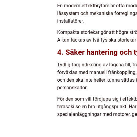
En modern effektbrytare är ofta modu
låssystem och mekaniska förreglingar
installatörer.
Kompakta storlekar gör att högre str
A kan täckas av två fysiska storleka
4. Säker hantering och t
Tydlig färgindikering av lägena till, 
förväxlas med manuell frånkoppling. Fö
och den ska inte heller kunna sättas 
personskador.
För den som vill fördjupa sig i effek
terasaki.se en bra utgångspunkt. Här f
specialanläggningar med motorer, ge