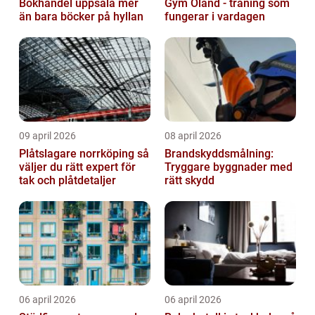
Bokhandel uppsala mer
Gym Öland - träning som
än bara böcker på hyllan
fungerar i vardagen
09 april 2026
08 april 2026
Plåtslagare norrköping så
Brandskyddsmålning:
väljer du rätt expert för
Tryggare byggnader med
tak och plåtdetaljer
rätt skydd
06 april 2026
06 april 2026