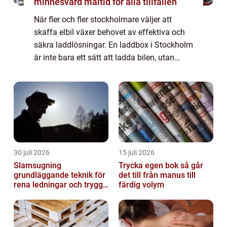
minnesvärd måltid för alla tillfällen
När fler och fler stockholmare väljer att
skaffa elbil växer behovet av effektiva och
säkra laddlösningar. En laddbox i Stockholm
är inte bara ett sätt att ladda bilen, utan
också en investering i säkerhe...
30 juli 2026
15 juli 2026
Slamsugning
Trycka egen bok så går
grundläggande teknik för
det till från manus till
rena ledningar och trygg
färdig volym
miljö