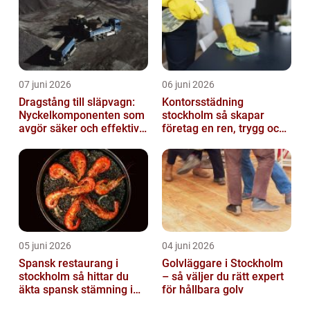
07 juni 2026
06 juni 2026
Dragstång till släpvagn:
Kontorsstädning
Nyckelkomponenten som
stockholm så skapar
avgör säker och effektiv
företag en ren, trygg och
transport
effektiv arbetsplats
05 juni 2026
04 juni 2026
Spansk restaurang i
Golvläggare i Stockholm
stockholm så hittar du
– så väljer du rätt expert
äkta spansk stämning i
för hållbara golv
huvudstaden