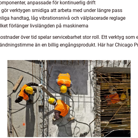
omponenter, anpassade för kontinuerlig drift
lket gör verktygen smidiga att arbeta med under längre pass
ga handtag, låg vibrationsnivå och välplacerade reglage
vilket förlänger livslängden på maskinerna
ostnader över tid spelar servicebarhet stor roll. Ett verktyg som e
 användningstimme än en billig engångsprodukt. Här har Chicago 