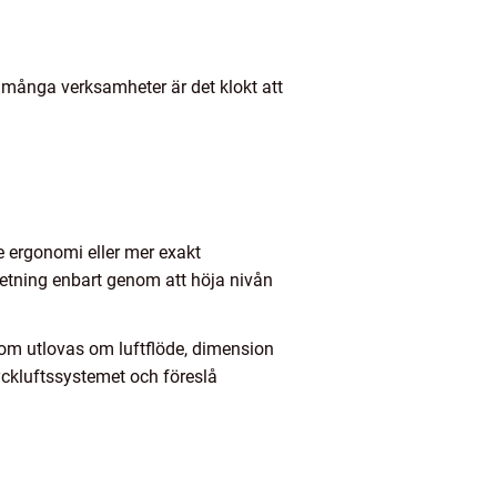
ör många verksamheter är det klokt att
e ergonomi eller mer exakt
rbetning enbart genom att höja nivån
 som utlovas om luftflöde, dimension
tryckluftssystemet och föreslå