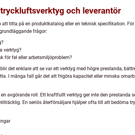
t tryckluftsverktyg och leverantör
 att titta på en produktkatalog eller en teknisk specifikation. F
 grundläggande frågor:
g?
ga verktyg?
k för fel eller arbetsmiljöproblem?
ir det enklare att se var ett verktyg med högre prestanda, bättr
tta. I många fall går det att frigöra kapacitet eller minska oma
n avgörande roll. Ett kraftfullt verktyg ger inte den prestanda
tillräcklig. En seriös återförsäljare hjälper ofta till att bedöma 
ingar