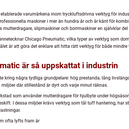
 etablerade varumärkena inom tryckluftsdrivna verktyg för indus
rofessionella maskiner i mer än hundra år och är känt för kombin
 mutterdragare, slipmaskiner och borrmaskiner en självklar del
kännetecknar Chicago Pneumatic, vilka typer av verktyg som do
let är att göra det enklare att hitta rätt verktyg för både mindre 
atic är så uppskattat i industrin
te kring några tydliga grundpelare: hög prestanda, lång livslän
 i miljöer där stillestånd är dyrt och varje minut räknas.
kstad som använder mutterdragare för hjulbyte under högsäsong,
kift. I dessa miljöer krävs verktyg som tål tuff hantering, har st
astningar.
ofta lyfts fram är