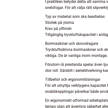
I praktiken betyder detta att samma v
svetsfogar. För att välja rätt slipver
Typ av material som ska bearbetas
Storlek på ytorna
Krav på ytfinish
Tillgänglig tryckluftskapacitet i anl
Borrmaskiner och skruvdragare
Tryckluftsdrivna borrmaskiner och s
viktiga. De är vanliga inom montage, 
Förutom rå prestanda spelar även lj
stor roll. Särskilt i serietillverknin
Tillbehör och ergonomilösningar
För att utnyttja verktygens kapacitet f
snabbkopplingar påverkar både använd
En ergonomiskt utformad arbetsplats
tempo utan att äventyra säkerhet elle