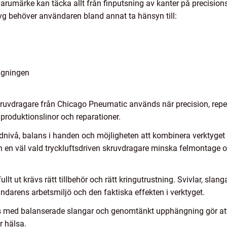
arumärke kan täcka allt från finputsning av kanter på precisionsd
ktyg behöver användaren bland annat ta hänsyn till:
äggningen
kruvdragare från Chicago Pneumatic används när precision, rep
produktionslinor och reparationer.
udnivå, balans i handen och möjligheten att kombinera verktyg
g kan en väl vald tryckluftsdriven skruvdragare minska felmontage 
ullt ut krävs rätt tillbehör och rätt kringutrustning. Svivlar, sla
arens arbetsmiljö och den faktiska effekten i verktyget.
 med balanserade slangar och genomtänkt upphängning gör att 
r hälsa.