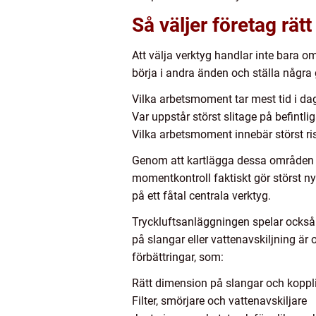
Så väljer företag rät
Att välja verktyg handlar inte bara om
börja i andra änden och ställa några
Vilka arbetsmoment tar mest tid i da
Var uppstår störst slitage på befintli
Vilka arbetsmoment innebär störst ris
Genom att kartlägga dessa områden bl
momentkontroll faktiskt gör störst ny
på ett fåtal centrala verktyg.
Tryckluftsanläggningen spelar också e
på slangar eller vattenavskiljning är o
förbättringar, som:
Rätt dimension på slangar och koppl
Filter, smörjare och vattenavskiljare