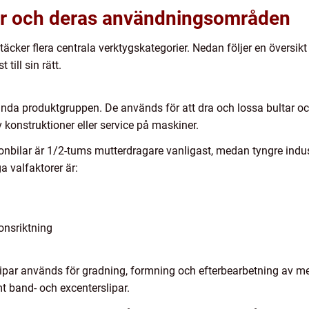
er och deras användningsområden
äcker flera centrala verktygskategorier. Nedan följer en översi
ill sin rätt.
nda produktgruppen. De används för att dra och lossa bultar o
konstruktioner eller service på maskiner.
nbilar är 1/2-tums mutterdragare vanligast, medan tyngre industr
a valfaktorer är:
onsriktning
lipar används för gradning, formning och efterbearbetning av m
t band- och excenterslipar.