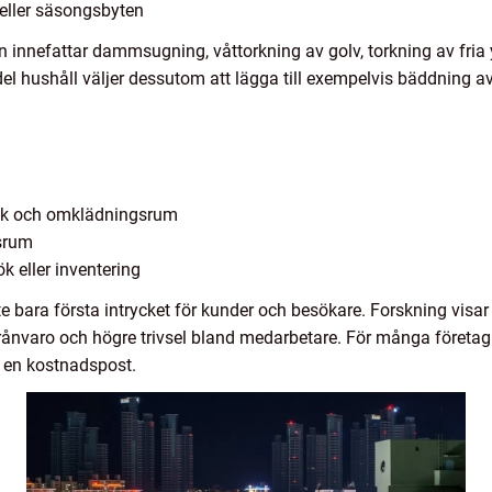
r eller säsongsbyten
 innefattar dammsugning, våttorkning av golv, torkning av fria
l hushåll väljer dessutom att lägga till exempelvis bäddning av
ök och omklädningsrum
nsrum
k eller inventering
e bara första intrycket för kunder och besökare. Forskning visar
ukfrånvaro och högre trivsel bland medarbetare. För många företa
t en kostnadspost.