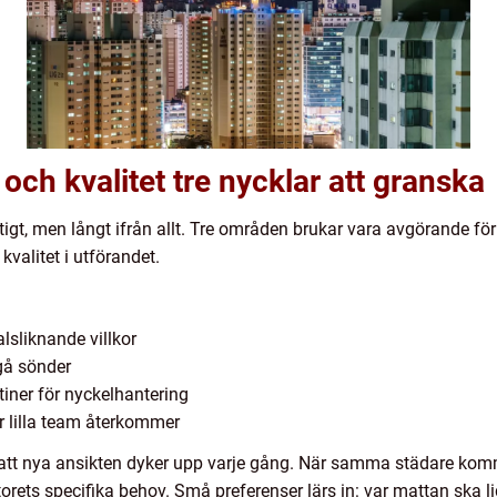
och kvalitet tre nycklar att granska
ktigt, men långt ifrån allt. Tre områden brukar vara avgörande fö
kvalitet i utförandet.
lsliknande villkor
gå sönder
tiner för nyckelhantering
r lilla team återkommer
 att nya ansikten dyker upp varje gång. När samma städare kom
torets specifika behov. Små preferenser lärs in: var mattan ska 