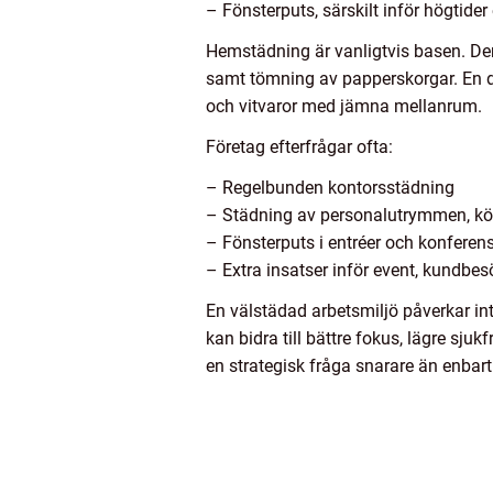
– Fönsterputs, särskilt inför högtide
Hemstädning är vanligtvis basen. Den
samt tömning av papperskorgar. En de
och vitvaror med jämna mellanrum.
Företag efterfrågar ofta:
– Regelbunden kontorsstädning
– Städning av personalutrymmen, k
– Fönsterputs i entréer och konfere
– Extra insatser inför event, kundbesö
En välstädad arbetsmiljö påverkar int
kan bidra till bättre fokus, lägre sj
en strategisk fråga snarare än enbar