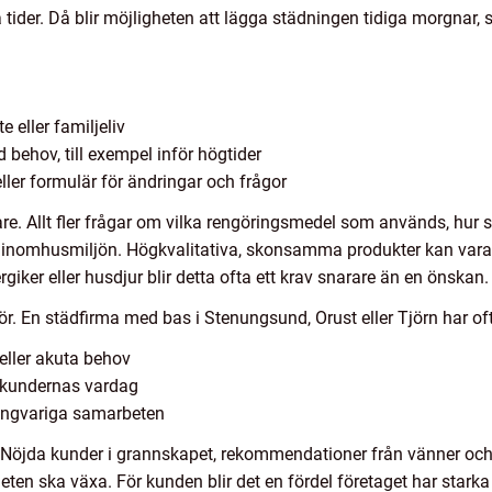
 tider. Då blir möjligheten att lägga städningen tidiga morgnar, 
 eller familjeliv
d behov, till exempel inför högtider
ller formulär för ändringar och frågor
are. Allt fler frågar om vilka rengöringsmedel som används, hur 
å inomhusmiljön. Högkvalitativa, skonsamma produkter kan vara 
rgiker eller husdjur blir detta ofta ett krav snarare än en önskan.
ör. En städfirma med bas i Stenungsund, Orust eller Tjörn har of
 eller akuta behov
kundernas vardag
långvariga samarbeten
kte. Nöjda kunder i grannskapet, rekommendationer från vänner 
heten ska växa. För kunden blir det en fördel företaget har stark