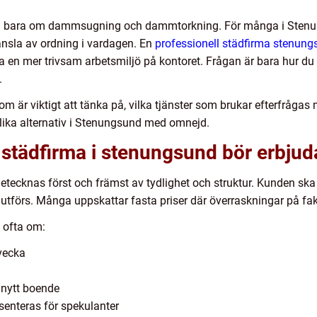
llan bara om dammsugning och dammtorkning. För många i Stenu
känsla av ordning i vardagen. En
professionell städfirma stenun
 en mer trivsam arbetsmiljö på kontoret. Frågan är bara hur du v
.
 är viktigt att tänka på, vilka tjänster som brukar efterfrågas
 olika alternativ i Stenungsund med omnejd.
 städfirma i stenungsund bör erbjud
tecknas först och främst av tydlighet och struktur. Kunden ska 
utförs. Många uppskattar fasta priser där överraskningar på fa
a ofta om:
vecka
r nytt boende
senteras för spekulanter