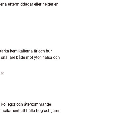
sena eftermiddagar eller helger en
starka kemikalierna är och hur
snällare både mot ytor, hälsa och
ta:
och kollegor och återkommande
a incitament att hålla hög och jämn