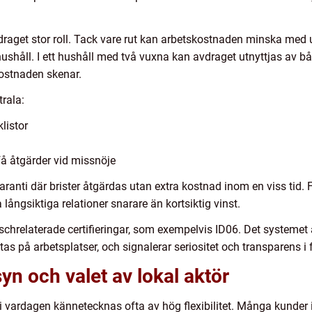
draget stor roll. Tack vare rut kan arbetskostnaden minska med up
hushåll. I ett hushåll med två vuxna kan avdraget utnyttjas av b
kostnaden skenar.
trala:
listor
å åtgärder vid missnöje
ranti där brister åtgärdas utan extra kostnad inom en viss tid. Fö
 långsiktiga relationer snarare än kortsiktig vinst.
nschrelaterade certifieringar, som exempelvis ID06. Det systemet 
tas på arbetsplatser, och signalerar seriositet och transparens i f
syn och valet av lokal aktör
i vardagen kännetecknas ofta av hög flexibilitet. Många kunder 