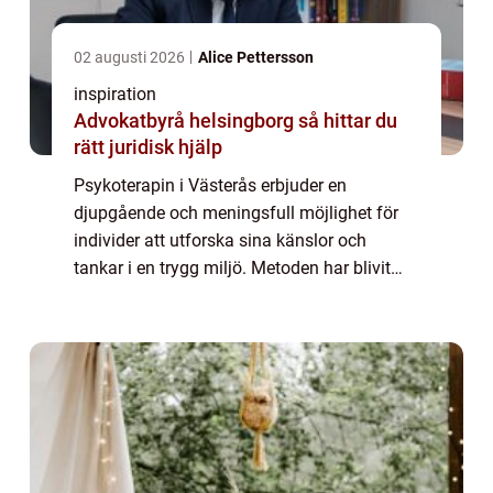
02 augusti 2026
Alice Pettersson
inspiration
Advokatbyrå helsingborg så hittar du
rätt juridisk hjälp
Psykoterapin i Västerås erbjuder en
djupgående och meningsfull möjlighet för
individer att utforska sina känslor och
tankar i en trygg miljö. Metoden har blivit
alltmer populär som en väg att hantera
alltifrån personliga kriser till
relationsproblem....