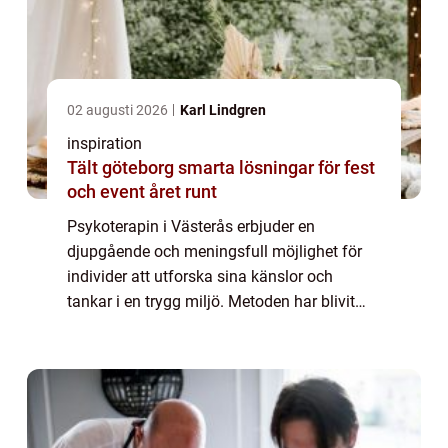
02 augusti 2026
Karl Lindgren
inspiration
Tält göteborg smarta lösningar för fest
och event året runt
Psykoterapin i Västerås erbjuder en
djupgående och meningsfull möjlighet för
individer att utforska sina känslor och
tankar i en trygg miljö. Metoden har blivit
alltmer populär som en väg att hantera
alltifrån personliga kriser till
relationsproblem....