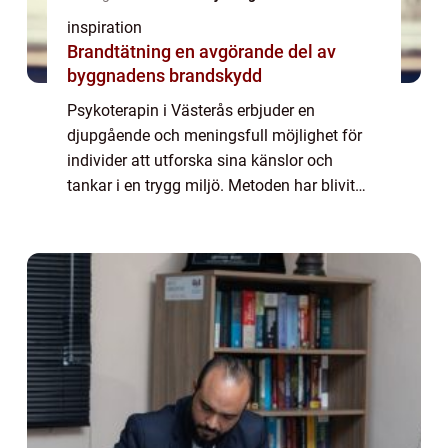
inspiration
Brandtätning en avgörande del av
byggnadens brandskydd
Psykoterapin i Västerås erbjuder en
djupgående och meningsfull möjlighet för
individer att utforska sina känslor och
tankar i en trygg miljö. Metoden har blivit
alltmer populär som en väg att hantera
alltifrån personliga kriser till
relationsproblem....