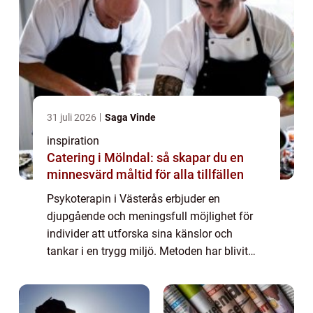
31 juli 2026
Saga Vinde
inspiration
Catering i Mölndal: så skapar du en
minnesvärd måltid för alla tillfällen
Psykoterapin i Västerås erbjuder en
djupgående och meningsfull möjlighet för
individer att utforska sina känslor och
tankar i en trygg miljö. Metoden har blivit
alltmer populär som en väg att hantera
alltifrån personliga kriser till
relationsproblem....