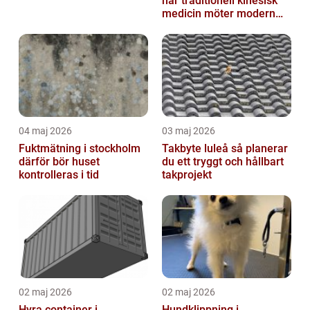
när traditionell kinesisk
medicin möter modern
vardag
04 maj 2026
03 maj 2026
Fuktmätning i stockholm
Takbyte luleå så planerar
därför bör huset
du ett tryggt och hållbart
kontrolleras i tid
takprojekt
02 maj 2026
02 maj 2026
Hyra container i
Hundklippning i