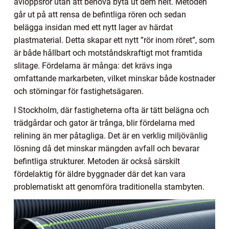
avloppsrör utan att behöva byta ut dem helt. Metoden
går ut på att rensa de befintliga rören och sedan
belägga insidan med ett nytt lager av härdat
plastmaterial. Detta skapar ett nytt ”rör inom röret”, som
är både hållbart och motståndskraftigt mot framtida
slitage. Fördelarna är många: det krävs inga
omfattande markarbeten, vilket minskar både kostnader
och störningar för fastighetsägaren.
I Stockholm, där fastigheterna ofta är tätt belägna och
trädgårdar och gator är trånga, blir fördelarna med
relining än mer påtagliga. Det är en verklig miljövänlig
lösning då det minskar mängden avfall och bevarar
befintliga strukturer. Metoden är också särskilt
fördelaktig för äldre byggnader där det kan vara
problematiskt att genomföra traditionella stambyten.