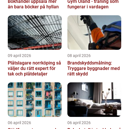
Bokhandel uppsala mer
Gym Öland - träning som
än bara böcker på hyllan
fungerar i vardagen
09 april 2026
08 april 2026
Plåtslagare norrköping så
Brandskyddsmålning:
väljer du rätt expert för
Tryggare byggnader med
tak och plåtdetaljer
rätt skydd
06 april 2026
06 april 2026