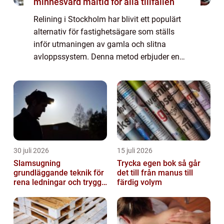
minnesvärd måltid för alla tillfällen
Relining i Stockholm har blivit ett populärt
alternativ för fastighetsägare som ställs
inför utmaningen av gamla och slitna
avloppssystem. Denna metod erbjuder en
kostnadseffektiv och smidig lösning utan
behov av omfatta...
30 juli 2026
15 juli 2026
Slamsugning
Trycka egen bok så går
grundläggande teknik för
det till från manus till
rena ledningar och trygg
färdig volym
miljö