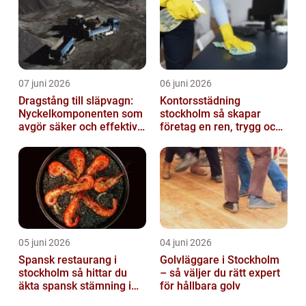
07 juni 2026
06 juni 2026
Dragstång till släpvagn:
Kontorsstädning
Nyckelkomponenten som
stockholm så skapar
avgör säker och effektiv
företag en ren, trygg och
transport
effektiv arbetsplats
05 juni 2026
04 juni 2026
Spansk restaurang i
Golvläggare i Stockholm
stockholm så hittar du
– så väljer du rätt expert
äkta spansk stämning i
för hållbara golv
huvudstaden