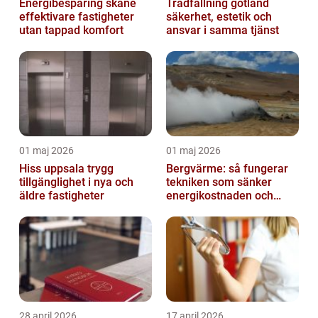
Energibesparing skåne
Trädfällning gotland
effektivare fastigheter
säkerhet, estetik och
utan tappad komfort
ansvar i samma tjänst
01 maj 2026
01 maj 2026
Hiss uppsala trygg
Bergvärme: så fungerar
tillgänglighet i nya och
tekniken som sänker
äldre fastigheter
energikostnaden och
klimatavtrycket
28 april 2026
17 april 2026