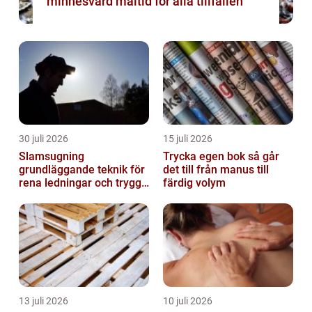
minnesvärd måltid för alla tillfällen
30 juli 2026
15 juli 2026
Slamsugning
Trycka egen bok så går
grundläggande teknik för
det till från manus till
rena ledningar och trygg
färdig volym
miljö
13 juli 2026
10 juli 2026