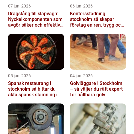
07 juni 2026
06 juni 2026
Dragstång till släpvagn:
Kontorsstädning
Nyckelkomponenten som
stockholm så skapar
avgör säker och effektiv
företag en ren, trygg och
transport
effektiv arbetsplats
05 juni 2026
04 juni 2026
Spansk restaurang i
Golvläggare i Stockholm
stockholm så hittar du
– så väljer du rätt expert
äkta spansk stämning i
för hållbara golv
huvudstaden