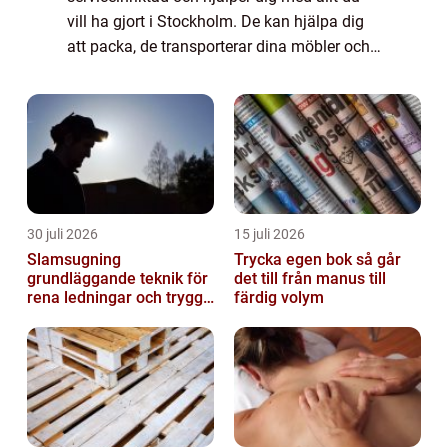
vill ha gjort i Stockholm. De kan hjälpa dig
att packa, de transporterar dina möbler och
bär in dem på ditt nya ställe. De kan också
hjälpa dig att packa upp allt oc...
30 juli 2026
15 juli 2026
Slamsugning
Trycka egen bok så går
grundläggande teknik för
det till från manus till
rena ledningar och trygg
färdig volym
miljö