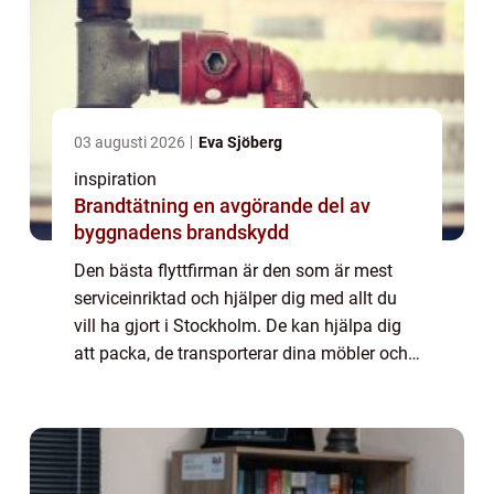
03 augusti 2026
Eva Sjöberg
inspiration
Brandtätning en avgörande del av
byggnadens brandskydd
Den bästa flyttfirman är den som är mest
serviceinriktad och hjälper dig med allt du
vill ha gjort i Stockholm. De kan hjälpa dig
att packa, de transporterar dina möbler och
bär in dem på ditt nya ställe. De kan också
hjälpa dig att packa upp allt oc...