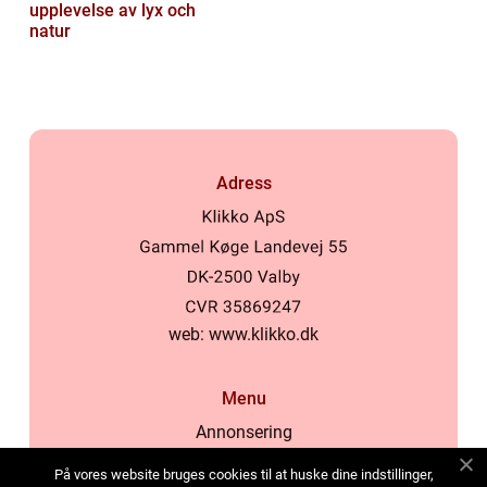
upplevelse av lyx och
natur
Adress
web:
www.klikko.dk
Menu
Annonsering
Om oss
På vores website bruges cookies til at huske dine indstillinger,