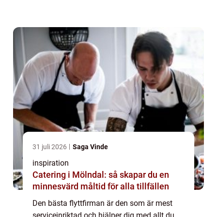
bär in dem på ditt nya ställe. De kan också
hjälpa dig att packa upp allt oc...
31 juli 2026
Saga Vinde
inspiration
Catering i Mölndal: så skapar du en
minnesvärd måltid för alla tillfällen
Den bästa flyttfirman är den som är mest
serviceinriktad och hjälper dig med allt du