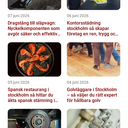
07 juni 2026
06 juni 2026
Dragstång till släpvagn:
Kontorsstädning
Nyckelkomponenten som
stockholm så skapar
avgör säker och effektiv
företag en ren, trygg och
transport
effektiv arbetsplats
05 juni 2026
04 juni 2026
Spansk restaurang i
Golvläggare i Stockholm
stockholm så hittar du
– så väljer du rätt expert
äkta spansk stämning i
för hållbara golv
huvudstaden