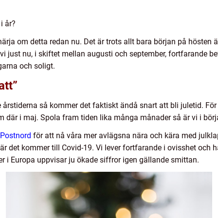
i år?
a härja om detta redan nu. Det är trots allt bara början på hösten 
t vi just nu, i skiftet mellan augusti och september, fortfarande
garna och soligt.
att”
rstiderna så kommer det faktiskt ändå snart att bli juletid. Fö
 där i maj. Spola fram tiden lika många månader så är vi i börj
 Postnord
för att nå våra mer avlägsna nära och kära med julklapp
 det kommer till Covid-19. Vi lever fortfarande i ovisshet och h
er i Europa uppvisar ju ökade siffror igen gällande smittan.