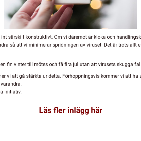
nt särskilt konstruktivt. Om vi däremot är kloka och handlingskraf
andra så att vi minimerar spridningen av viruset. Det är trots all
 fin vinter till mötes och få fira jul utan att virusets skugga fal
 vi att gå stärkta ur detta. Förhoppningsvis kommer vi att ha s
m varandra.
 initiativ.
Läs fler inlägg här