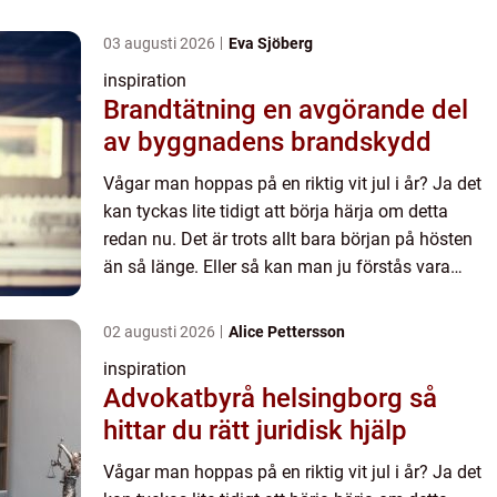
03 augusti 2026
Eva Sjöberg
inspiration
Brandtätning en avgörande del
av byggnadens brandskydd
Vågar man hoppas på en riktig vit jul i år? Ja det
kan tyckas lite tidigt att börja härja om detta
redan nu. Det är trots allt bara början på hösten
än så länge. Eller så kan man ju förstås vara
optimistiskt att säga att vi just nu, i skiftet mellan
...
02 augusti 2026
Alice Pettersson
inspiration
Advokatbyrå helsingborg så
hittar du rätt juridisk hjälp
Vågar man hoppas på en riktig vit jul i år? Ja det