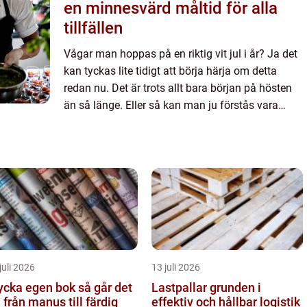
en minnesvärd måltid för alla
tillfällen
Vågar man hoppas på en riktig vit jul i år? Ja det
kan tyckas lite tidigt att börja härja om detta
redan nu. Det är trots allt bara början på hösten
än så länge. Eller så kan man ju förstås vara
optimistiskt att säga att vi just nu, i skiftet mellan
...
juli 2026
13 juli 2026
cka egen bok så går det
Lastpallar grunden i
ll från manus till färdig
effektiv och hållbar logistik