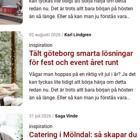
kan tyckas lite tidigt att börja härja om detta
redan nu. Det är trots allt bara början på hösten
än så länge. Eller så kan man ju förstås vara
optimistiskt att säga att vi just nu, i skiftet mellan
...
02 augusti 2026
Karl Lindgren
inspiration
Tält göteborg smarta lösningar
för fest och event året runt
Vågar man hoppas på en riktig vit jul i år? Ja det
kan tyckas lite tidigt att börja härja om detta
redan nu. Det är trots allt bara början på hösten
än så länge. Eller så kan man ju förstås vara
optimistiskt att säga att vi just nu, i skiftet mellan
...
31 juli 2026
Saga Vinde
inspiration
Catering i Mölndal: så skapar du