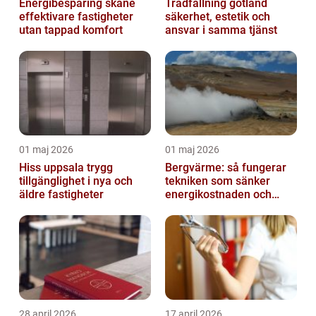
Energibesparing skåne
Trädfällning gotland
effektivare fastigheter
säkerhet, estetik och
utan tappad komfort
ansvar i samma tjänst
01 maj 2026
01 maj 2026
Hiss uppsala trygg
Bergvärme: så fungerar
tillgänglighet i nya och
tekniken som sänker
äldre fastigheter
energikostnaden och
klimatavtrycket
28 april 2026
17 april 2026