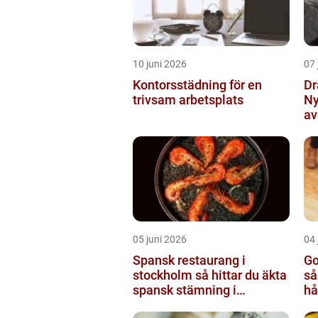
10 juni 2026
07 
Kontorsstädning för en
Dr
trivsam arbetsplats
Ny
av
tr
05 juni 2026
04 
Spansk restaurang i
Go
stockholm så hittar du äkta
så
spansk stämning i
hå
huvudstaden