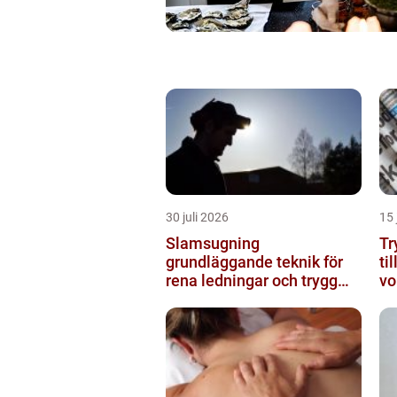
30 juli 2026
15 
Slamsugning
Try
grundläggande teknik för
ti
rena ledningar och trygg
vo
miljö