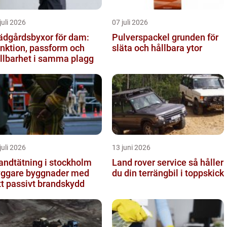
juli 2026
07 juli 2026
ädgårdsbyxor för dam:
Pulverspackel grunden för
nktion, passform och
släta och hållbara ytor
llbarhet i samma plagg
juli 2026
13 juni 2026
andtätning i stockholm
Land rover service så håller
yggare byggnader med
du din terrängbil i toppskick
tt passivt brandskydd