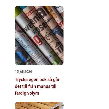
miljö
15 juli 2026
Trycka egen bok så går
det till från manus till
färdig volym