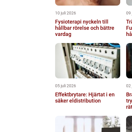
10 juli 2026
09 
Fysioterapi nyckeln till
Tr
hållbar rörelse och bättre
Fu
vardag
hå
05 juli 2026
02 
Effektbrytare: Hjärtat i en
Br
säker eldistribution
tr
rä