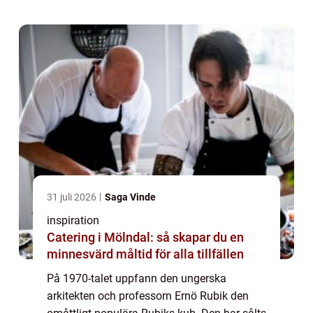
populära leksaker. Förutom att den är
underhållande så ...
31 juli 2026
Saga Vinde
inspiration
Catering i Mölndal: så skapar du en
minnesvärd måltid för alla tillfällen
På 1970-talet uppfann den ungerska
arkitekten och professorn Ernö Rubik den