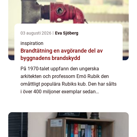
03 augusti 2026
Eva Sjöberg
inspiration
Brandtätning en avgörande del av
byggnadens brandskydd
På 1970-talet uppfann den ungerska
arkitekten och professorn Ernö Rubik den
omåttligt populära Rubiks kub. Den har sålts
i över 400 miljoner exemplar sedan
lanseringen och är en av världens mest
populära leksaker. Förutom att den är
underhållande så ...