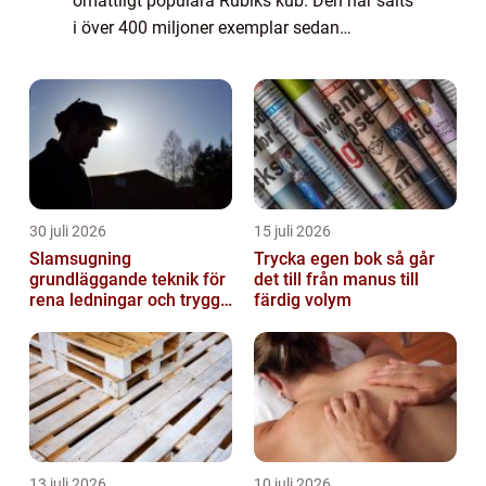
omåttligt populära Rubiks kub. Den har sålts
i över 400 miljoner exemplar sedan
lanseringen och är en av världens mest
populära leksaker. Förutom att den är
underhållande så ...
30 juli 2026
15 juli 2026
Slamsugning
Trycka egen bok så går
grundläggande teknik för
det till från manus till
rena ledningar och trygg
färdig volym
miljö
13 juli 2026
10 juli 2026