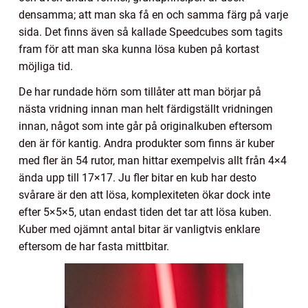
densamma; att man ska få en och samma färg på varje
sida. Det finns även så kallade Speedcubes som tagits
fram för att man ska kunna lösa kuben på kortast
möjliga tid.
De har rundade hörn som tillåter att man börjar på
nästa vridning innan man helt färdigställt vridningen
innan, något som inte går på originalkuben eftersom
den är för kantig. Andra produkter som finns är kuber
med fler än 54 rutor, man hittar exempelvis allt från 4×4
ända upp till 17×17. Ju fler bitar en kub har desto
svårare är den att lösa, komplexiteten ökar dock inte
efter 5×5×5, utan endast tiden det tar att lösa kuben.
Kuber med ojämnt antal bitar är vanligtvis enklare
eftersom de har fasta mittbitar.