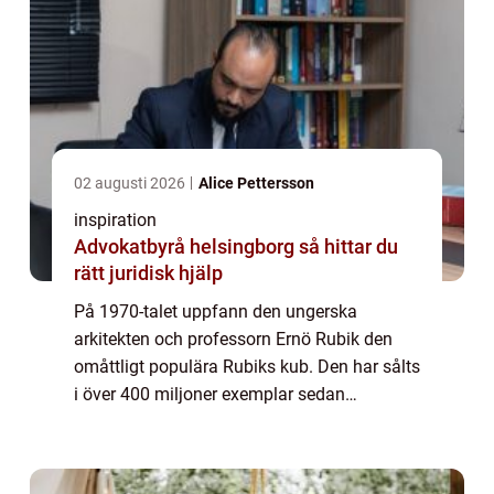
02 augusti 2026
Alice Pettersson
inspiration
Advokatbyrå helsingborg så hittar du
rätt juridisk hjälp
På 1970-talet uppfann den ungerska
arkitekten och professorn Ernö Rubik den
omåttligt populära Rubiks kub. Den har sålts
i över 400 miljoner exemplar sedan
lanseringen och är en av världens mest
populära leksaker. Förutom att den är
underhållande så ...