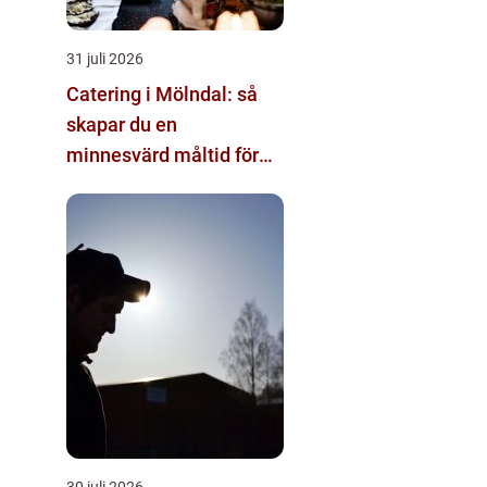
31 juli 2026
Catering i Mölndal: så
skapar du en
minnesvärd måltid för
alla tillfällen
30 juli 2026