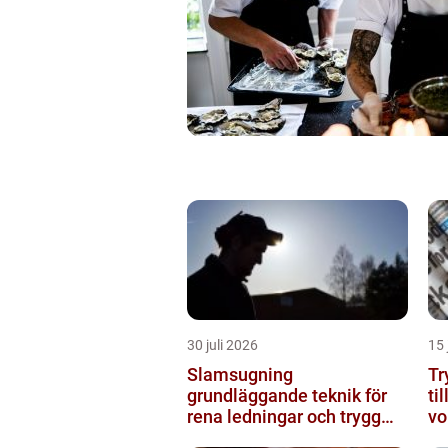
30 juli 2026
15 
Slamsugning
Try
grundläggande teknik för
ti
rena ledningar och trygg
vo
miljö