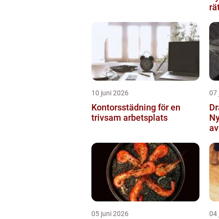
rä
10 juni 2026
07 
Kontorsstädning för en
Dr
trivsam arbetsplats
Ny
av
tr
05 juni 2026
04 