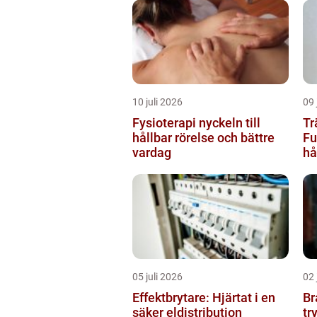
10 juli 2026
09 
Fysioterapi nyckeln till
Tr
hållbar rörelse och bättre
Fu
vardag
hå
05 juli 2026
02 
Effektbrytare: Hjärtat i en
Br
säker eldistribution
tr