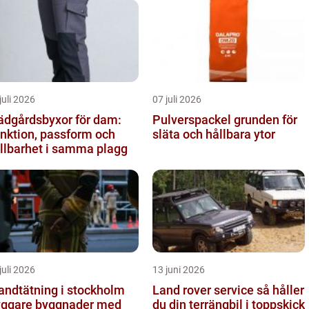
juli 2026
07 juli 2026
ädgårdsbyxor för dam:
Pulverspackel grunden för
nktion, passform och
släta och hållbara ytor
llbarhet i samma plagg
juli 2026
13 juni 2026
andtätning i stockholm
Land rover service så håller
yggare byggnader med
du din terrängbil i toppskick